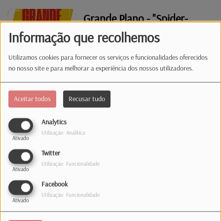
Grande Plano - "Spider-
Man: Brand New Day"
Informação que recolhemos
Utilizamos cookies para fornecer os serviços e funcionalidades oferecidos
Não Há 1 Sem 2 - "dois
no nosso site e para melhorar a experiência dos nossos utilizadores.
temas de bandas que têm
números no nome"
Aceitar todos
Recusar tudo
Analytics
Síntese informativa |
Utilização: Analítica
Ativado
28.07.26 | 07:00
Twitter
Utilização: Funcionalidade
Ativado
Síntese informativa |
Facebook
Utilização: Funcionalidade
27.07.26 | 12:00
Ativado