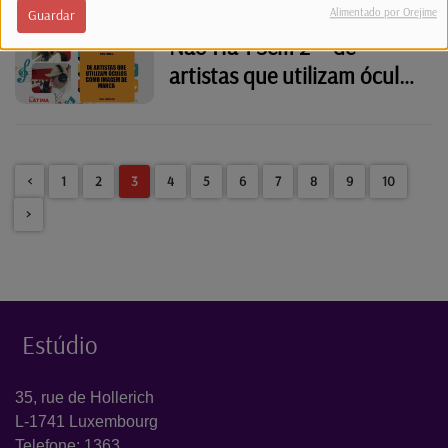
Alimentado por Orejime
Guardar
Não Há 1 Sem 2 - "de
artistas que utilizam óculos
como imagem de marca."
<
1
2
3
4
5
6
7
8
9
10
>
Estúdio
35, rue de Hollerich
L-1741 Luxembourg
Telefone: 1363