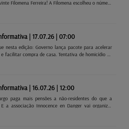
vinte Filomena Ferreira! A Filomena escolheu o número
condia a categoria: dois temas com declarações a
 músicas selecionadas foram: Kungs vs Cookin’ on
 I Need This Girl Dois temas com
s bem diretas, para animar mais uma manhã na Radio
nformativa | 17.07.26 | 07:00
o: Governo lança pacote para acelerar
itar compra de casa. Tentativa de homicídio de
eva Ordem a exigir maior proteção.
nformativa | 16.07.26 | 12:00
rgo paga mais pensões a não-residentes do que a
. E a associação Innocence en Danger vai organizar
a mulheres vítimas de violência sexual.