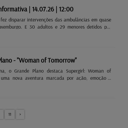
nformativa | 14.07.26 | 12:00
 fez disparar intervenções das ambulâncias em quase
xemburgo. E 30 adultos e 29 menores detidos por
em França.
Plano - "Woman of Tomorrow"
na, o Grande Plano destaca Supergirl: Woman of
 uma nova aventura marcada por ação, emoção e
elo espaço. Nas restantes sugestões: Backrooms e
onsters.
11
>