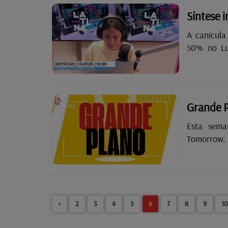
Síntese i
A canícula
50% no Lu
incêndios 
Grande 
Esta sema
Tomorrow,
viagens p
Minions: M
<
2
3
4
5
6
7
8
9
10